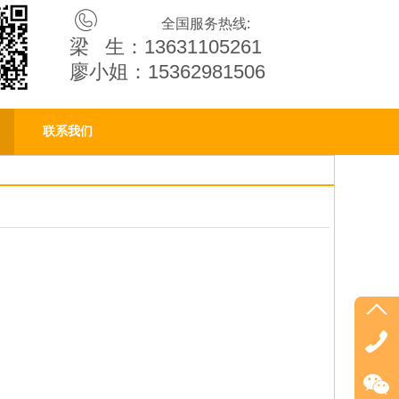
全国服务热线:
梁 生：
13631105261
廖小姐：15362981506
联系我们