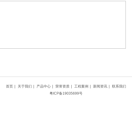
首页
|
关于我们
|
产品中心
|
荣誉资质
|
工程案例
|
新闻资讯
|
联系我们
粤ICP备19035699号